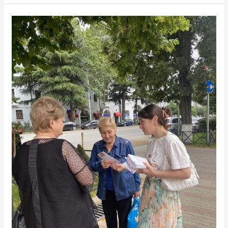
სანფორმაციო-
საგანამანათლებლო
კამპანია