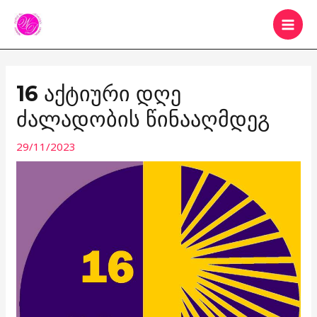
Skip
MAI
to
MEN
content
Post
navigation
16 ᲐᲥᲢᲘᲣᲠᲘ ᲓᲦᲔ
ᲫᲐᲚᲐᲓᲝᲑᲘᲡ ᲬᲘᲜᲐᲐᲦᲛᲓᲔᲒ
29/11/2023